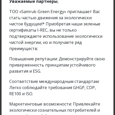
Уважаемые партнеры
,
Компания жаңалықтары
ТОО «Samruk-Green Energy» приглашает Вас
стать частью движения за экологически
чистое будущее!* Приобретая наши зеленые
сертификаты I-REC, вы не только
подтверждаете использование экологически
чистой энергии, но и получаете ряд
преимуществ:
Повышение репутации: Демонстрируйте свою
приверженность принципам устойчивого
развития и ESG.
Соответствие международным стандартам:
Samruk-Green Energy қызметкері «Фараби әлемі»
Легко соблюдайте требования GHGP, CDP,
халықаралық...
RE100 и ISO.
Маркетинговые возможности: Привлекайте
экологически сознательных потребителей и
Подробнее
14 сәу 2026