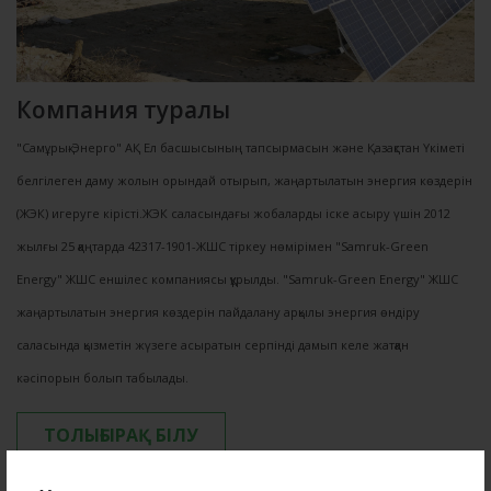
Компания туралы
"Самұрық-Энерго" АҚ Ел басшысының тапсырмасын және Қазақстан Үкіметі
белгілеген даму жолын орындай отырып, жаңартылатын энергия көздерін
(ЖЭК) игеруге кірісті.ЖЭК саласындағы жобаларды іске асыру үшін 2012
жылғы 25 қаңтарда 42317-1901-ЖШС тіркеу нөмірімен "Samruk-Green
Energy" ЖШС еншілес компаниясы құрылды. "Samruk-Green Energy" ЖШС
жаңартылатын энергия көздерін пайдалану арқылы энергия өндіру
саласында қызметін жүзеге асыратын серпінді дамып келе жатқан
кәсіпорын болып табылады.
ТОЛЫҒЫРАҚ БІЛУ