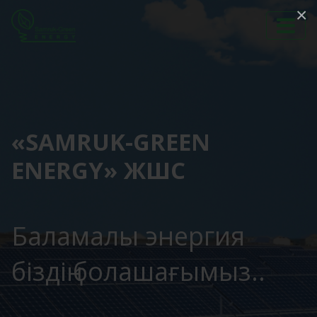
×
«SAMRUK-GREEN
ENERGY» ЖШС
Баламалы энергия
біздің болашағымыз..