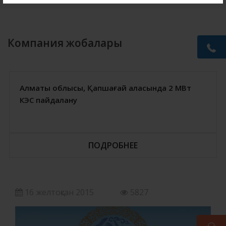
Компания жобалары
Алматы облысы, Қапшағай қаласында 2 МВт
КЭС пайдалану
ПОДРОБНЕЕ
16 желтоқсан 2015
5827