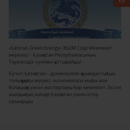
«Samruk-Green Energy» ЖШМ Сізді Мемлекет
мерекесі - Қазақстан Республикасының
Тәуелсіздік кунімен құттықтайды!
Бүгінгі Қазақстан – дүниежүзілік қауымдастықтың
толық құқықты мүшесі, экономикасы мықты жәе
болашаққа үлкен жоспарлары бар мемлекет. Екі он
жылдықтың ішінде Қазақстан үлкен істер
орындады.