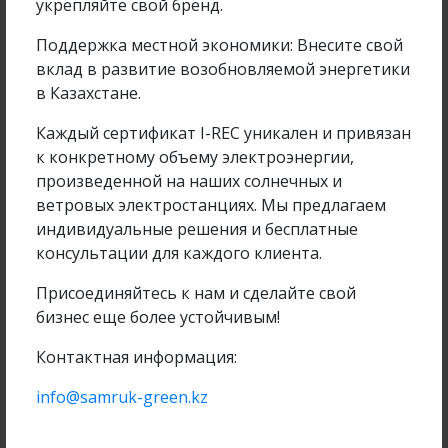
укрепляйте свой бренд.
Поддержка местной экономики: Внесите свой
вклад в развитие возобновляемой энергетики
в Казахстане.
Каждый сертификат I-REC уникален и привязан
к конкретному объему электроэнергии,
произведенной на наших солнечных и
ветровых электростанциях. Мы предлагаем
индивидуальные решения и бесплатные
консультации для каждого клиента.
Samruk-Green Energy қызметкері «Фараби әлемі»
Присоединяйтесь к нам и сделайте свой
халықаралық...
бизнес еще более устойчивым!
Контактная информация:
Подробнее
14 сәу 2026
info@samruk-green.kz