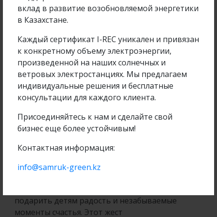
вклад в развитие возобновляемой энергетики
в Казахстане.
Каждый сертификат I-REC уникален и привязан
к конкретному объему электроэнергии,
произведенной на наших солнечных и
ветровых электростанциях. Мы предлагаем
индивидуальные решения и бесплатные
консультации для каждого клиента.
Присоединяйтесь к нам и сделайте свой
бизнес еще более устойчивым!
Руководство и сотрудники ТОО "Samruk-Green
Контактная информация:
Energy" из собственных средств организовали
благотворительную акцию для воспитанников
info@samruk-green.kz
ГУ "Алматинский областной детский дом № 1".
Работники компании собрали средства, чтобы
подарить детям радость и незабываемые
моменты счастья. Этот жест