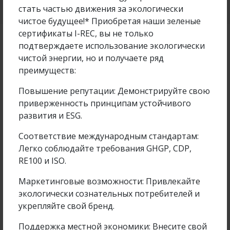
стать частью движения за экологически
чистое будущее!* Приобретая наши зеленые
сертификаты I-REC, вы не только
подтверждаете использование экологически
Проекты компании
чистой энергии, но и получаете ряд
преимуществ:
Повышение репутации: Демонстрируйте свою
приверженность принципам устойчивого
ЭКСПЛУАТАЦИЯ СЭС 1 МВТ В Г. АЛМАТЫ НА
развития и ESG.
ТЕРРИТОРИИ СПЕЦИАЛЬНОЙ...
Соответствие международным стандартам:
Легко соблюдайте требования GHGP, CDP,
RE100 и ISO.
ПОДРОБНЕЕ
Маркетинговые возможности: Привлекайте
экологически сознательных потребителей и
укрепляйте свой бренд.
13 декабря 2024
3715
Поддержка местной экономики: Внесите свой