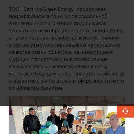
ТОО " Samruk-Green Energy" продолжает
придерживаться принципов социальной
ответственности, активно поддерживая
экологические и образовательные инициативы,
а также развивая возобновляемые источники
энергии. Эти усилия направлены на улучшение
качества жизни общества, на инвестиции в
будущее и подготовку нового поколения
специалистов. В частности, специалисты,
которые в будущем внесут значительный вклад
в развитие страны, включая сферу энергетики и
устойчивого развития.