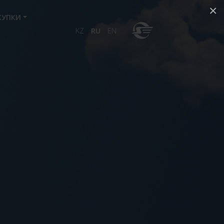
×
КУПКИ
KZ
RU
EN