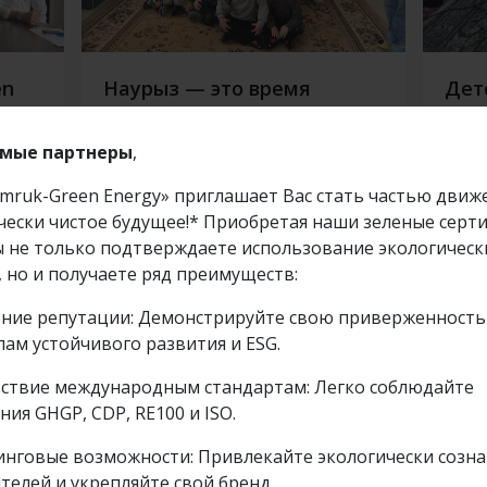
en
Наурыз — это время
Дет
 в
обновления, добра и
отр
заботы друг о друге
мые партнеры
,
mruk-Green Energy» приглашает Вас стать частью движ
обнее
Подробнее
16 март 2026
19 дек
чески чистое будущее!* Приобретая наши зеленые серт
вы не только подтверждаете использование экологическ
, но и получаете ряд преимуществ:
ие репутации: Демонстрируйте свою приверженность
ам устойчивого развития и ESG.
ствие международным стандартам: Легко соблюдайте
ния GHGP, CDP, RE100 и ISO.
нговые возможности: Привлекайте экологически созн
телей и укрепляйте свой бренд.