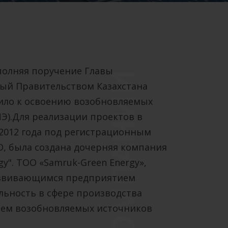
полняя поручение Главы
О КОМПАНИИ
ный Правительством Казахстана
пило к освоению возобновляемых
Э).Для реализации проектов в
 2012 года под регистрационным
О, была создана дочерняя компания
y". ТОО «Samruk-Green Energy»,
азвивающимся предприятием
ьность в сфере производства
ием возобновляемых источников