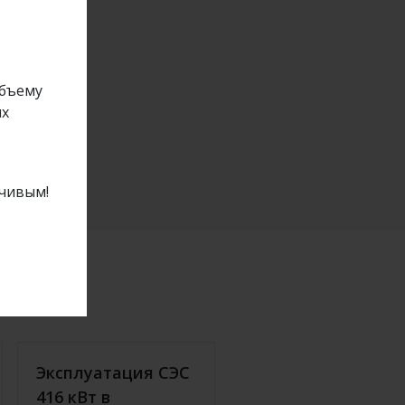
объему
ых
йчивым!
Эксплуатация СЭС
416 кВт в