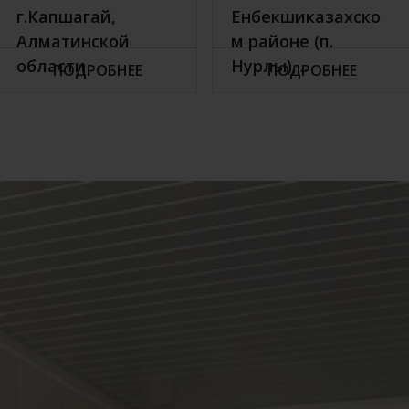
г.Капшагай,
Енбекшиказахско
Алматинской
м районе (п.
области
Нурлы),...
ПОДРОБНЕЕ
ПОДРОБНЕЕ