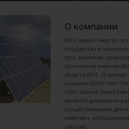
О компании
АО «Самрук-Энерго», ис
государства и намечен
путь развития, присту
источников энергии (ВИ
области ВИЭ, 25 января
номером 42317-1901-ТО
ТОО "Samruk-Green Energ
является динамично р
осуществляющим деятел
энергии с использован
энергии.