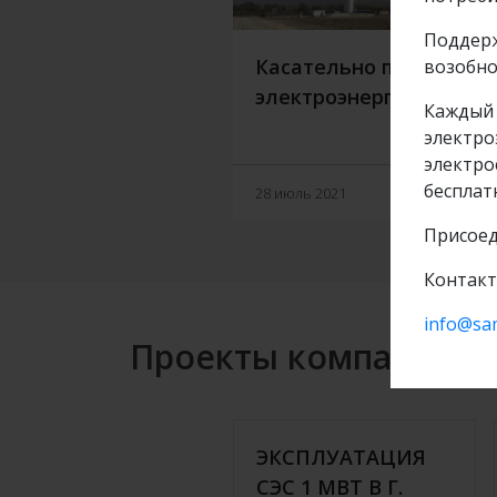
Поддерж
Касательно продажи
возобно
электроэнергии
Каждый 
электро
электро
бесплат
Подр
28 июль 2021
Присоед
Контакт
info@sa
Проекты компании
ЭКСПЛУАТАЦИЯ
СЭС 1 МВТ В Г.