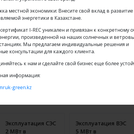
ка местной экономики: Внесите свой вклад в развитие
День Энергетика в ТОО
вляемой энергетики в Казахстане.
«Samruk-Green Energy»!
сертификат I-REC уникален и привязан к конкретному 
энергии, произведенной на наших солнечных и ветров
станциях. Мы предлагаем индивидуальные решения и
ные консультации для каждого клиента.
обнее
Подробнее
28 дек 2020
иняйтесь к нам и сделайте свой бизнес еще более усто
ная информация:
mruk-green.kz
Эксплуатация СЭС
Эксплуатация ВЭС
2 МВт в
5 МВт в