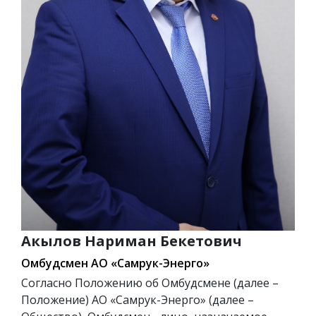
Акылов Нариман Бекетович
Омбудсмен АО «Самрук-Энерго»
Согласно Положению об Омбудсмене (далее –
Положение) АО «Самрук-Энерго» (далее –