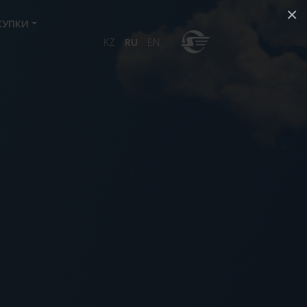
×
КУПКИ
KZ
RU
EN