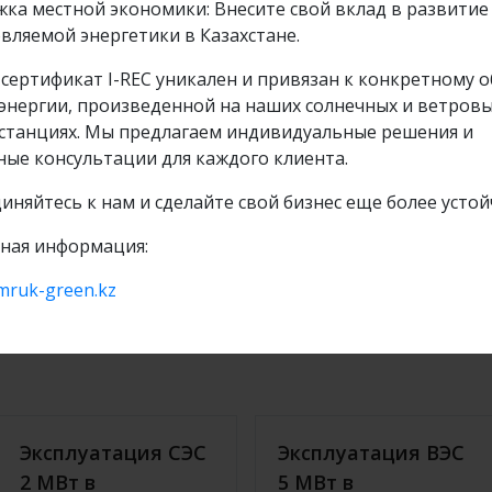
ка местной экономики: Внесите свой вклад в развитие
вляемой энергетики в Казахстане.
День Энергетика в ТОО
сертификат I-REC уникален и привязан к конкретному 
«Samruk-Green Energy»!
энергии, произведенной на наших солнечных и ветров
станциях. Мы предлагаем индивидуальные решения и
ные консультации для каждого клиента.
обнее
Подробнее
28 дек 2020
иняйтесь к нам и сделайте свой бизнес еще более усто
ная информация:
mruk-green.kz
Эксплуатация СЭС
Эксплуатация ВЭС
2 МВт в
5 МВт в