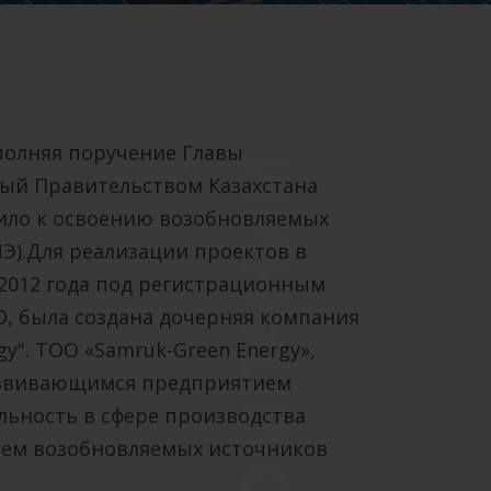
полняя поручение Главы
О КОМПАНИИ
ный Правительством Казахстана
пило к освоению возобновляемых
Э).Для реализации проектов в
 2012 года под регистрационным
О, была создана дочерняя компания
y". ТОО «Samruk-Green Energy»,
азвивающимся предприятием
ьность в сфере производства
ием возобновляемых источников