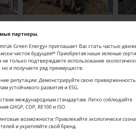
en
Наурыз — это время
Дет
 в
обновления, добра и
отр
мые партнеры
,
заботы друг о друге
mruk-Green Energy» приглашает Вас стать частью движ
чески чистое будущее!* Приобретая наши зеленые серт
обнее
Подробнее
16 март 2026
19 дек
вы не только подтверждаете использование экологическ
, но и получаете ряд преимуществ:
ие репутации: Демонстрируйте свою приверженность
ам устойчивого развития и ESG.
ствие международным стандартам: Легко соблюдайте
ния GHGP, CDP, RE100 и ISO.
нговые возможности: Привлекайте экологически созн
телей и укрепляйте свой бренд.