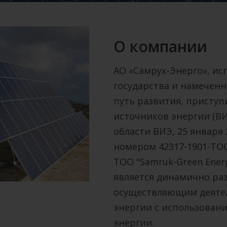
О компании
АО «Самрук-Энерго», ис
государства и намечен
путь развития, присту
источников энергии (ВИ
области ВИЭ, 25 января
номером 42317-1901-ТО
ТОО "Samruk-Green Energ
является динамично р
осуществляющим деятел
энергии с использован
энергии.