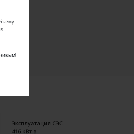
объему
ых
йчивым!
Эксплуатация СЭС
416 кВт в