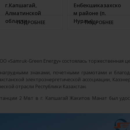
г.Капшагай,
Енбекшиказахско
Алматинской
м районе (п.
области
Нурлы),...
ПОДРОБНЕЕ
ПОДРОБНЕЕ
в ТОО «Samruk-Green Energy» состоялась торжественная 
нагрудными знаками, почетными грамотами и благо
захстанской электроэнергетической ассоциации, Казэне
еской отрасли Республики Казахстан.
станции 2 Мвт в г. Капшагай Жакитов Манат был уд