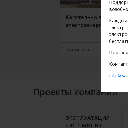
Поддерж
возобно
Касательно продажи
Каждый 
электроэнергии
электро
электро
бесплат
Подр
28 июль 2021
Присоед
Контакт
info@sa
Проекты компании
ЭКСПЛУАТАЦИЯ
СЭС 1 МВТ В Г.