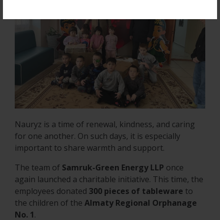
Nauryz is a time of renewal, kindness, and caring
for one another. On such days, it is especially
important to share warmth and support.
The team of
Samruk-Green Energy LLP
once
again launched a charitable initiative. This time, the
employees donated
300 pieces of tableware
to
the children of the
Almaty Regional Orphanage
No. 1
.