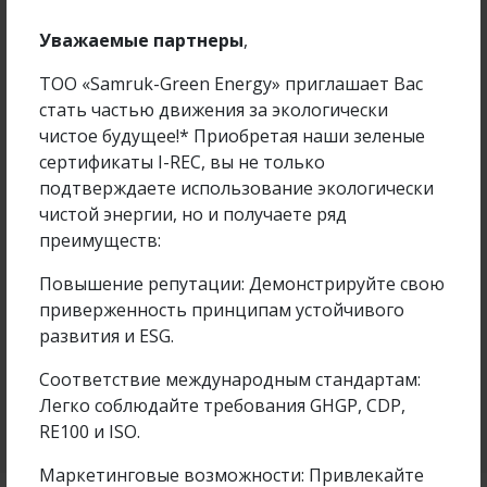
Уважаемые партнеры
,
ТОО «Samruk-Green Energy» приглашает Вас
стать частью движения за экологически
чистое будущее!* Приобретая наши зеленые
сертификаты I-REC, вы не только
подтверждаете использование экологически
чистой энергии, но и получаете ряд
преимуществ:
Samruk-Green Energy Employee Participated in
Повышение репутации: Демонстрируйте свою
the Farabi Alemi...
приверженность принципам устойчивого
развития и ESG.
Соответствие международным стандартам:
Подробнее
14 Apr 2026
Легко соблюдайте требования GHGP, CDP,
RE100 и ISO.
Маркетинговые возможности: Привлекайте