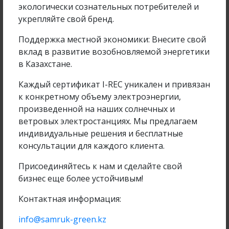
экологически сознательных потребителей и
укрепляйте свой бренд.
Company project
Поддержка местной экономики: Внесите свой
вклад в развитие возобновляемой энергетики
в Казахстане.
Operation of 2 MW SES in Kapshagai, Almaty
Каждый сертификат I-REC уникален и привязан
region
к конкретному объему электроэнергии,
произведенной на наших солнечных и
ветровых электростанциях. Мы предлагаем
ПОДРОБНЕЕ
индивидуальные решения и бесплатные
консультации для каждого клиента.
Присоединяйтесь к нам и сделайте свой
бизнес еще более устойчивым!
16 March 2026
514
Контактная информация:
info@samruk-green.kz