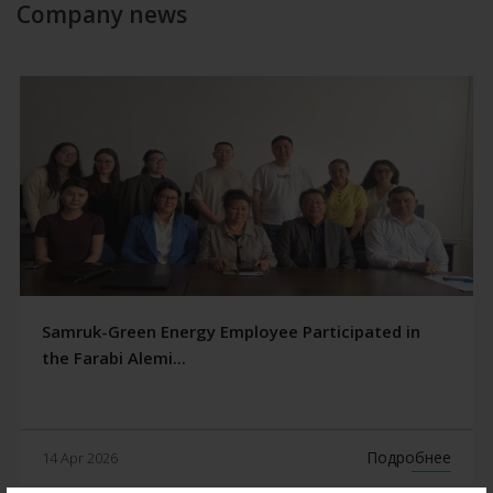
Company news
Samruk-Green Energy Employee Participated in
the Farabi Alemi...
Подробнее
14 Apr 2026