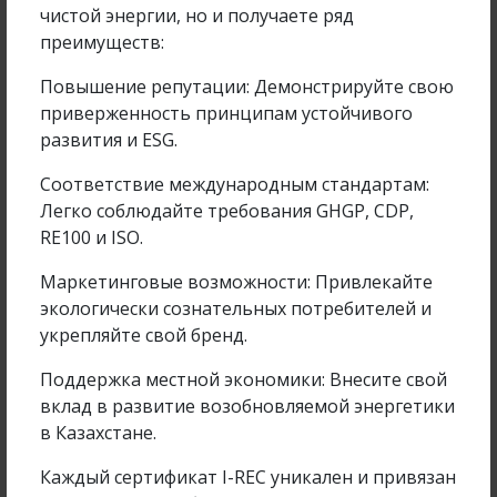
чистой энергии, но и получаете ряд
преимуществ:
Повышение репутации: Демонстрируйте свою
приверженность принципам устойчивого
развития и ESG.
Соответствие международным стандартам:
Легко соблюдайте требования GHGP, CDP,
RE100 и ISO.
Церемония запуска солнечной
электростанции и ветровой
Маркетинговые возможности: Привлекайте
электростанции, реализованных в рамках
экологически сознательных потребителей и
Межправительственного соглашения между
укрепляйте свой бренд.
Республикой Казахстан и Китайской
Народной Республикой
Поддержка местной экономики: Внесите свой
вклад в развитие возобновляемой энергетики
В преддверии Дня Первого Президента
в Казахстане.
Республики Казахстан на территории
Специальной экономической зоны «Парк
Каждый сертификат I-REC уникален и привязан
инновационных технологий» прошла