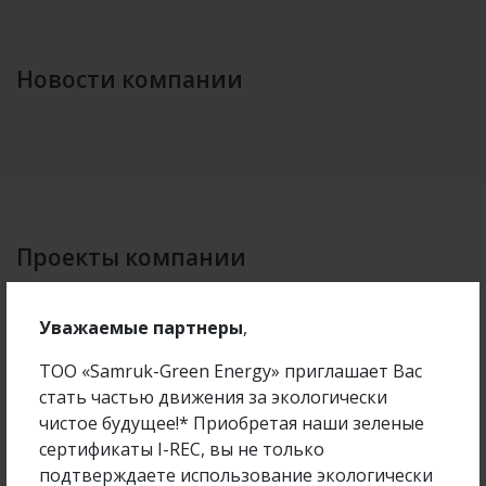
Новости компании
Проекты компании
Уважаемые партнеры
,
ТОО «Samruk-Green Energy» приглашает Вас
30 ноября 2018
5386
стать частью движения за экологически
чистое будущее!* Приобретая наши зеленые
сертификаты I-REC, вы не только
подтверждаете использование экологически