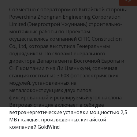
Совместно с оператором от Китайской стороны
Powerchina Zhongnan Engineering Corporation
Limited (Энергострой Чжуннань) строительно-
монтажные работы по Проектам
осуществлялись компанией CITIC Construction
Co., Ltd, которая выступила Генеральным
подрядчиком. По словам Генерального
директора Департамента Восточной Европы и
СНГ компании г-на Ли Цзяньхуэй, солнечная
станция состоит из 3 608 фотоэлектрических
модулей, установленных на
металлоконструкциях двух типов:
фиксированный и регулируемый угол наклона.
Ветровая станция включает в себя две
ветроэнергетические установки мощностью 2,5
МВт каждая, произведенных китайской
компанией GoldWind.