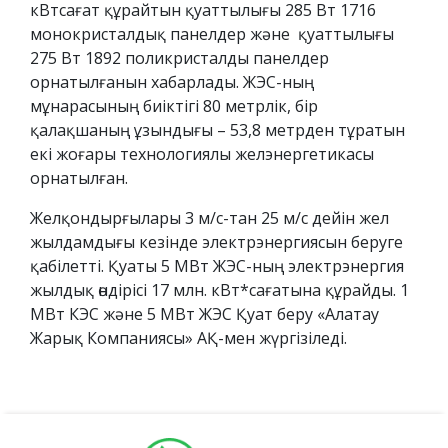
кВтсағат құрайтын қуаттылығы 285 Вт 1716
монокристалдық панелдер және қуаттылығы
275 Вт 1892 поликристалды панелдер
орнатылғанын хабарлады. ЖЭС-ның
мұнарасының биіктігі 80 метрлік, бір
қалақшаның ұзындығы – 53,8 метрден тұратын
екі жоғары технологиялы желэнергетикасы
орнатылған.
Желқондырғылары 3 м/с-тан 25 м/с дейін жел
жылдамдығы кезінде электрэнергиясын беруге
қабілетті. Қуаты 5 МВт ЖЭС-ның электрэнергия
жылдық өндірісі 17 млн. кВт*сағатына құрайды. 1
МВт КЭС және 5 МВт ЖЭС Қуат беру «Алатау
Жарық Компаниясы» АҚ-мен жүргізіледі.