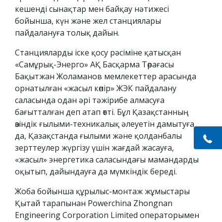
кешенді сынақтар мен байқау нәтижесі
бойынша, күн және жел станциялары
пайдалануға толық дайын.
Станцияларды іске қосу рәсіміне қатысқан
«Самұрық-Энерго» АҚ Басқарма Төрағасы
Бақытжан Жоламанов мемлекеттер арасында
орнатылған «жасыл көпір» ЖЭК пайдалану
саласында одан әрі тәжірибе алмасуға
бағытталған деп атап өтті. Бұл Қазақстанның
өзіндік ғылыми-техникалық әлеуетін дамытуға
да, Қазақстанда ғылыми және қолданбалы
зерттеулер жүргізу үшін жағдай жасауға,
«жасыл» энергетика саласындағы мамандарды
оқытып, дайындауға да мүмкіндік береді.
Жоба бойынша құрылыс-монтаж жұмыстары
Қытай тарапынан Powerchina Zhongnan
Engineering Corporation Limited операторымен