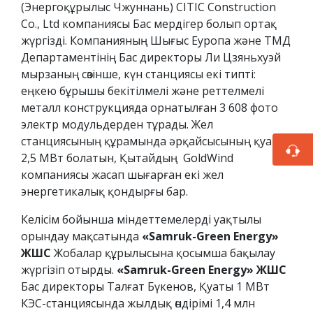
(Энергоқұрылыс Чжуннань) CITIC Construction
Co., Ltd компаниясы Бас мердігер болып ортақ
жүргізді. Компанияның Шығыс Еуропа және ТМД
Департаментінің Бас директоры Ли Цзяньхуэй
мырзаның сөзінше, күн станциясы екі типті:
еңкею бұрышы бекітілмелі және реттелмелі
металл конструкцияда орнатылған 3 608 фото
электр модульдерден тұрады. Жел
станциясының құрамында әрқайсысының қуаты
2,5 МВт болатын, Қытайдың GoldWind
компаниясы жасап шығарған екі жел
энергетикалық қондырғы бар.
Келісім бойынша міндеттемелерді уақтылы
орындау мақсатында
«Samruk-Green Energy»
ЖШС
Жобалар құрылысына қосымша бақылау
жүргізіп отырды.
«Samruk-Green Energy» ЖШС
Бас директоры Талғат Бүкенов, Қуаты 1 МВт
КЭС-станциясында жылдық өндірімі 1,4 млн