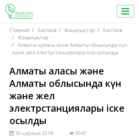
Главная
Баспасөз
Жаңалықтар
Баспасөз
Жаңалықтар
Алматы қаласы және Алматы облысында күн
және жел электрстанциялары іске қосылды
Алматы қаласы және
Алматы облысында күн
және жел
электрстанциялары іске
қосылды
30 қараша 2018
6541