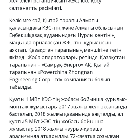
жел электрстанциясын (ЖЭС) іске қосу
салтанатты рәсімі өтті.
Келісімге сай, Қытай тарапы Алматы
қаласындағы КЭС-тің және Алматы облысының
Еңбекшіқазақ ауданындағы Нұрлы кентінің
маңында орналасқан ЖЭС-тің құрылысын
аяқтап, Қазақстан тарапының меншігіне тегін
өткізеді. Жоба операторлары ретінде: Қазақстан
тарапынан – «Самрұқ-Энерго» АҚ, Қытай
тарапынан «Powerchina Zhongnan
Engineering Corp. Ltd» компаниясы болып
табылды.
Қуаты 1 МВт КЭС-тің жобасы бойынша құрылыс-
монтаж жұмыстары 2017 жылғы желтоқсанында
басталып, 2018 жылғы қазанында аяқталды, ал
қуаты 5 МВт ЖЭС-тің жобасы бойынша
жұмыстар 2018 жылғы наурыз-қараша
аралығында атқарылды. 72-сағатқа созылған