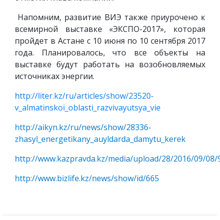
Напомним, развитие ВИЭ также приурочено к
всемирной выставке «ЭКСПО-2017», которая
пройдет в Астане с 10 июня по 10 сентября 2017
года. Планировалось, что все объекты на
выставке будут работать на возобновляемых
источниках энергии.
h
ttp://liter.kz/ru/articles/show/23520-
v_almatinskoi_oblasti_razvivayutsya_vie
http
://
aikyn
.
kz
/
ru
/
news
/
show
/28336-
zhasyl
_
energetikany
_
auyldarda
_
damytu
_
kerek
http://www.kazpravda.kz/media/upload/28/2016/09/08
http://www.bizlife.kz/news/show/id/665