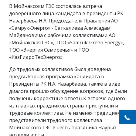
В Мойнаксокм ГЭС состоялась встреча
доверенного лица кандидата в президенты РК
Назарбаева Н.А. Председателя Правления АО
«Самрук-Энерго» - Саткалиева Алмасадам
Майдановича с рабочими коллективами АО
«Мойнакская ГЭС», ТОО «Samruk-Green Еnergy»,
ТОО «Энергия Семиречья» и ТОО
«КазГидроТехЭнерго»
До трудовых коллективов была доведена
предвыборная программа кандидата в
Президенты РК Н.А. Назарбаева, также в виде
диалога прошло обсуждение вопросов, где были
получены корректные ответы.К встрече одного
из главных праздников страны приступили и
трудовые коллективы. Не изменяя традициям,
представители трудового коллектива
Мойнакского ГЭС в честь праздника Наурыз
возвели юрты.