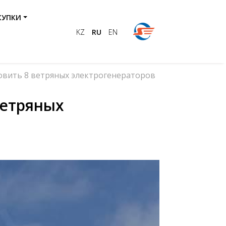
КУПКИ
KZ
RU
EN
овить 8 ветряных электрогенераторов
ветряных