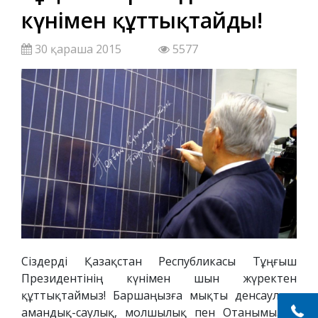
күнімен құттықтайды!
30 қараша 2015
5577
Сіздерді Қазақстан Республикасы Тұңғыш
Президентінің күнімен шын жүректен
құттықтаймыз! Баршаңызға мықты денсаулық,
амандық-саулық, молшылық пен Отанымыз –