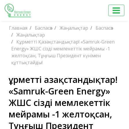
Главная
Баспасөз
Жаңалықтар
Баспасөз
Жаңалықтар
Құрметті Қазақстандықтар! «Samruk-Green
Energy» ЖШС сізді мемлекеттік мейрамы -1
желтоқсан, Тұңғыш Президент күнімен
құттықтайды!
Құрметті Қазақстандықтар!
«Samruk-Green Energy»
ЖШС сізді мемлекеттік
мейрамы -1 желтоқсан,
Тұңғыш Президент