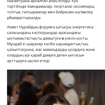
нығайтуына арналған алаң болды. Күн
тәртібінде баяндамалар, пікірталас сессиялары,
топтық тапсырмалар мен бейресми әңгімелер
ұйымдастырылды.
Ахмет Нұрайдың форумға қатысуы энергетика
саласындағы кәсіпорындар арасындағы
ынтымақтастықты дамытуға өз үлесін қосты.
Мұндай іс-шаралар кәсіби қауымдастықтың
қалыптасуына, жас мамандарды қолдауға және
олардың әрі қарай дамуға деген ынтасын
арттыруға ықпал етеді.