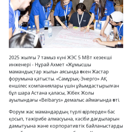
2025 жылғы 7 тамыз күні ЖЭС 5 МВт кезекші
инженері - Нұрай Ахмет «Жұмысшы
мамандықтар жылы» аясында өткен Жастар
форумына қатысты. «Самұрық-Энерго» АҚ
еншілес компаниялары үшін ұйымдастырылған
бұл шара Астана қаласы, Жібек Жолы
ауылындағы «Beibarys» демалыс аймағында өтті.
Форум жас мамандардың түрлі өңірлерден бас
қосып, тәжірибе алмасуына, кәсіби дағдыларын
дамытуына және корпоративтік байланыстарды