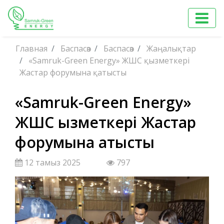
Главная
Баспасөз
Баспасөз
Жаңалықтар
«Samruk-Green Energy» ЖШС қызметкері
Жастар форумына қатысты
«Samruk-Green Energy»
ЖШС қызметкері Жастар
форумына қатысты
12 тамыз 2025
797