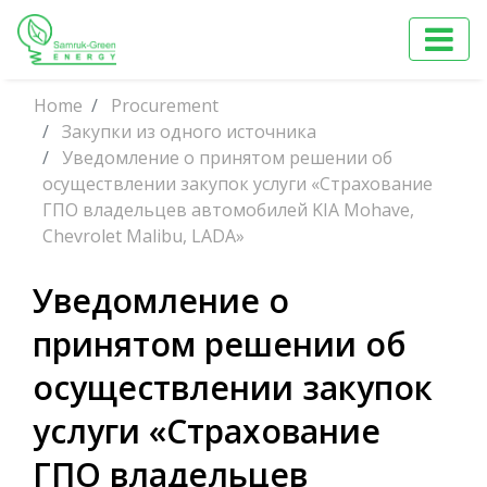
Home
Procurement
Закупки из одного источника
Уведомление о принятом решении об
осуществлении закупок услуги «Страхование
ГПО владельцев автомобилей KIA Mohave,
Chevrolet Malibu, LADA»
Уведомление о
принятом решении об
осуществлении закупок
услуги «Страхование
ГПО владельцев