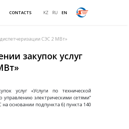
T
CONTACTS
KZ
RU
EN
 диспетчеризации СЭС 2 МВт»
нии закупок услуг
МВт»
пок услуг «Услуги по технической
по управлению электрическими сетями"
НДС на основании подпункта 6) пункта 140