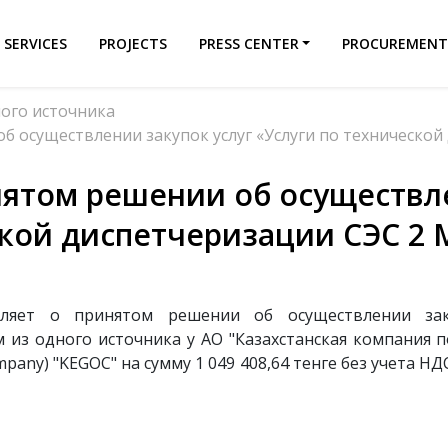
SERVICES
PROJECTS
PRESS CENTER
PROCUREMEN
ного источника
 осуществлении закупок услуг «Услуги по технической
ятом решении об осуществле
ской диспетчеризации СЭС 2 
мляет о принятом решении об осуществлении заку
 из одного источника у АО "Казахстанская компания 
Company) "KEGOC" на сумму 1 049 408,64 тенге без учета 