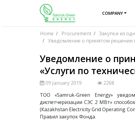
COMPANY
Home
Procurement
Закупки из од
Уведомление о принятом решении об
Уведомление о прин
«Услуги по техниче
09 January 2019
2268
ТОО «Samruk-Green Energy» уведо
диспетчеризации СЭС 2 МВт» способом
(Кazakhstan Electricity Grid Operating 
Правил закупок Фонда.